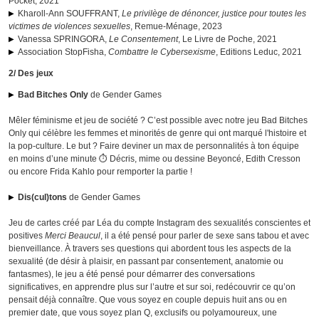
Pocket, 2021
Kharoll-Ann SOUFFRANT,
Le privilège de dénoncer, justice pour toutes les
victimes de violences sexuelles
, Remue-Ménage, 2023
Vanessa SPRINGORA,
Le Consentement
, Le Livre de Poche, 2021
Association StopFisha,
Combattre le Cybersexisme
, Editions Leduc, 2021
2/ Des jeux
Bad Bitches Only
de Gender Games
Mêler féminisme et jeu de société ? C’est possible avec notre jeu Bad Bitches
Only qui célèbre les femmes et minorités de genre qui ont marqué l'histoire et
la pop-culture. Le but ? Faire deviner un max de personnalités à ton équipe
en moins d’une minute ⏱️ Décris, mime ou dessine Beyoncé, Edith Cresson
ou encore Frida Kahlo pour remporter la partie !
Dis(cul)tons
de Gender Games
Jeu de cartes créé par Léa du compte Instagram des sexualités conscientes et
positives
Merci Beaucul
, il a été pensé pour parler de sexe sans tabou et avec
bienveillance. À travers ses questions qui abordent tous les aspects de la
sexualité (de désir à plaisir, en passant par consentement, anatomie ou
fantasmes), le jeu a été pensé pour démarrer des conversations
significatives, en apprendre plus sur l’autre et sur soi, redécouvrir ce qu’on
pensait déjà connaître. Que vous soyez en couple depuis huit ans ou en
premier date, que vous soyez plan Q, exclusifs ou polyamoureux, une