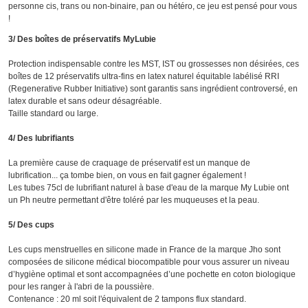
personne cis, trans ou non-binaire, pan ou hétéro, ce jeu est pensé pour vous
!
3/ Des boîtes de préservatifs MyLubie
Protection indispensable contre les MST, IST ou grossesses non désirées, ces
boîtes de 12 préservatifs ultra-fins en latex naturel équitable labélisé RRI
(Regenerative Rubber Initiative) sont garantis sans ingrédient controversé, en
latex durable et sans odeur désagréable.
Taille standard ou large.
4/ Des lubrifiants
La première cause de craquage de préservatif est un manque de
lubrification... ça tombe bien, on vous en fait gagner également !
Les tubes 75cl de lubrifiant naturel à base d'eau de la marque My Lubie ont
un Ph neutre permettant d'être toléré par les muqueuses et la peau.
5/ Des cups
Les cups menstruelles en silicone made in France de la marque Jho sont
composées de silicone médical biocompatible pour vous assurer un niveau
d’hygiène optimal et sont accompagnées d’une pochette en coton biologique
pour les ranger à l'abri de la poussière.
Contenance : 20 ml soit l'équivalent de 2 tampons flux standard.