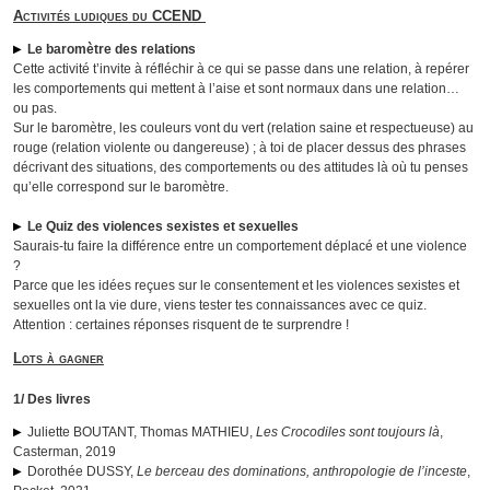
Activités ludiques du CCEND
Le baromètre des relations
Cette activité t’invite à réfléchir à ce qui se passe dans une relation, à repérer
les comportements qui mettent à l’aise et sont normaux dans une relation…
ou pas.
Sur le baromètre, les couleurs vont du vert (relation saine et respectueuse) au
rouge (relation violente ou dangereuse) ; à toi de placer dessus des phrases
décrivant des situations, des comportements ou des attitudes là où tu penses
qu’elle correspond sur le baromètre.
Le Quiz des violences sexistes et sexuelles
Saurais-tu faire la différence entre un comportement déplacé et une violence
?
Parce que les idées reçues sur le consentement et les violences sexistes et
sexuelles ont la vie dure, viens tester tes connaissances avec ce quiz.
Attention : certaines réponses risquent de te surprendre !
Lots à gagner
1/ Des livres
Juliette BOUTANT, Thomas MATHIEU,
Les Crocodiles sont toujours là
,
Casterman, 2019
Dorothée DUSSY,
Le berceau des dominations, anthropologie de l’inceste
,